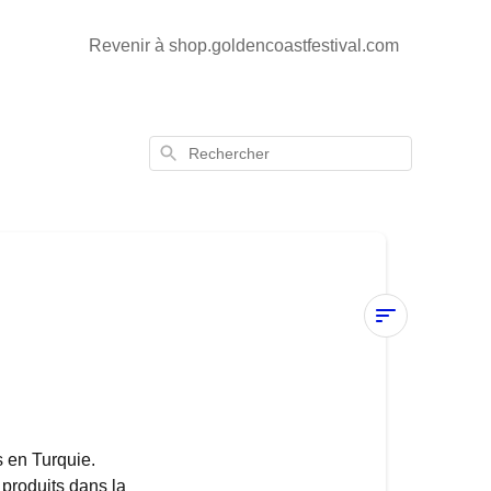
Revenir à shop.goldencoastfestival.com
Rechercher
Matériaux
Où
sont
s en Turquie.
fabriqués
 produits dans la
les