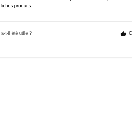
 fiches produits.
a-t-il été utile ?
O